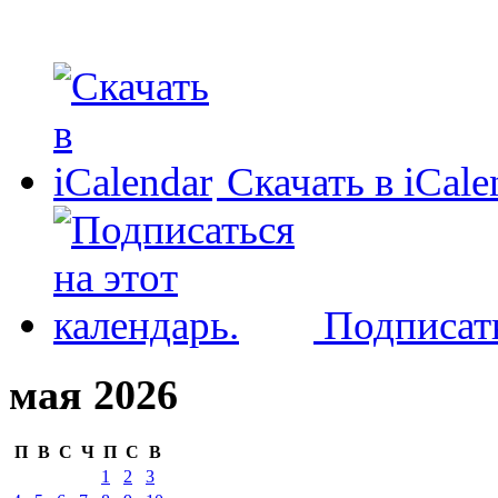
Скачать в iCale
Подписать
мая 2026
П
В
С
Ч
П
С
В
1
2
3